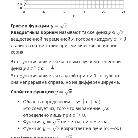
y
=
x
График функции
=
√
y
x
x
Квадратным корнем
называют также функцию
√
x
x
≥
0
вещественной переменной
x
, которая каждому
≥
0
x
ставит в соответствие арифметическое значение
корня.
Эта функция является частным случаем степенной
a
=
1
2
x
α
1
α
функции
с
=
.
x
a
2
Эта функция является гладкой при
x
> 0 , в нуле же
она непрерывна справа, но не дифференцируема.
y
=
x
Свойства функции
=
√
y
x
[
о
;
+
∞
)
Область определения - луч
[
о
;
+
∞
)
.
x
Это следует из, того что выражение
√
x
x
≥
0
определено лишь при
≥
0
.
x
y
=
x
Функция
=
ни четна, ни нечетна.
√
y
x
y
=
x
[
о
;
+
∞
)
Функция
=
возрастает на луче
[
о
;
+
∞
)
.
√
y
x
y
=
x
3
3