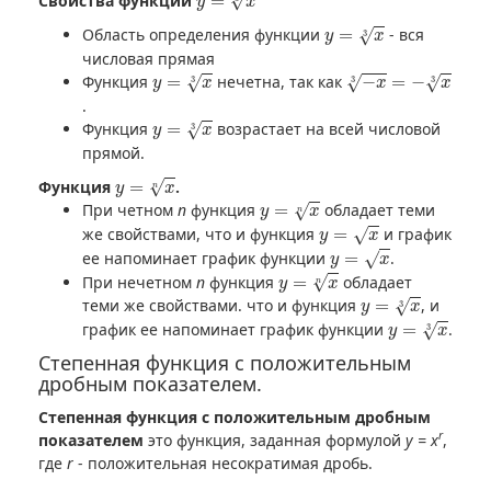
Свойства функции
=
√
y
x
y
=
x
3
Область определения функции
=
- вся
√
3
y
x
числовая прямая
y
=
x
3
−
x
3
=
−
x
3
Функция
=
нечетна, так как
−
=
−
√
√
√
3
3
3
y
x
x
x
.
y
=
x
3
Функция
=
возрастает на всей числовой
√
3
y
x
прямой.
y
=
x
n
Функция
=
.
√
y
x
n
y
=
x
n
При четном
n
функция
=
обладает теми
√
y
x
n
y
=
x
же свойствами, что и функция
=
и график
√
y
x
y
=
x
ее напоминает график функции
=
.
√
y
x
y
=
x
n
При нечетном
n
функция
=
обладает
√
y
x
n
y
=
x
3
теми же свойствами. что и функция
=
, и
√
3
y
x
y
=
x
3
график ее напоминает график функции
=
.
√
3
y
x
Степенная функция с положительным
дробным показателем.
Степенная функция с положительным дробным
r
показателем
это функция, заданная формулой
y = x
,
где
r
- положительная несократимая дробь.