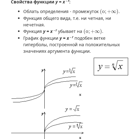
- r
Свойства функции
y = x
:
(
о
;
+
∞
)
Облать определения - промежуток
(
о
;
+
∞
)
.
Функция общего вида, т.е. ни четная, ни
нечетная.
(
о
;
+
∞
)
- r
Функция
y = x
убывает на
(
о
;
+
∞
)
.
- r
График функции
y = x
подобен ветке
гиперболы, построенной на положительных
значениях аргумента функции.