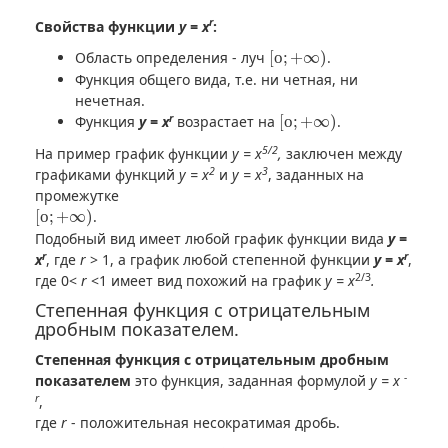
r
Свойства функции
y = x
:
[
о
;
+
∞
)
Область определения - луч
[
о
;
+
∞
)
.
Функция общего вида, т.е. ни четная, ни
нечетная.
[
о
;
+
∞
)
r
Функция
y = x
возрастает на
[
о
;
+
∞
)
.
5/2
На пример график функции
y = x
,
заключен между
2
3
графиками функций
y = x
и
y = x
, заданных на
промежутке
[
о
;
+
∞
)
[
о
;
+
∞
)
.
Подобный вид имеет любой график функции вида
y =
r
r
x
, где
r
> 1, а график любой степенной функции
y = x
,
2/3
где 0<
r
<1 имеет вид похожий на график
y = x
.
Степенная функция с отрицательным
дробным показателем.
Степенная функция с отрицательным дробным
-
показателем
это функция, заданная формулой
y = x
r
,
где
r
- положительная несократимая дробь.