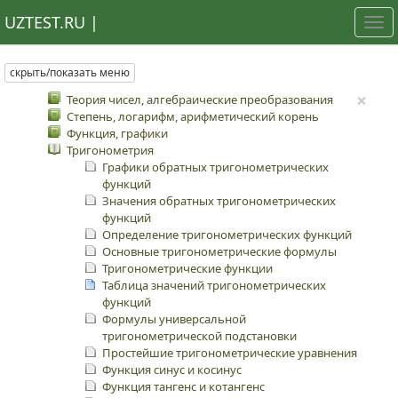
UZTEST.RU |
Tog
nav
скрыть/показать меню
×
Теория чисел, алгебраические преобразования
Степень, логарифм, арифметический корень
Функция, графики
Тригонометрия
Графики обратных тригонометрических
функций
Значения обратных тригонометрических
функций
Определение тригонометрических функций
Основные тригонометрические формулы
Тригонометрические функции
Таблица значений тригонометрических
функций
Формулы универсальной
тригонометрической подстановки
Простейшие тригонометрические уравнения
Функция синус и косинус
Функция тангенс и котангенс