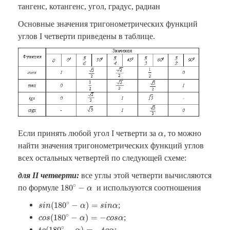
тангенс, котангенс, угол, градус, радиан
Основные значения тригонометрических функций
углов I четверти приведены в таблице.
α
Если принять любой угол
I четверти
за
, то можно
α
найти значения тригонометрических функций углов
всех остальных четвертей по следующей схеме:
для
I
I
четверти:
все углы этой четверти вычисляются
180
∘
−
α
∘
180
−
по формуле
и используются соотношения
α
s
i
n
(
180
∘
−
α
)
=
s
i
n
α
∘
(
180
−
)
=
;
s
i
n
α
s
i
n
α
c
o
s
(
180
∘
−
α
)
=
−
c
o
s
α
∘
(
180
−
)
=
−
;
c
o
s
α
c
o
s
α
t
g
(
180
∘
−
α
)
=
−
t
g
α
∘
(
180
−
)
=
−
;