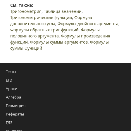
См. также:
Тригонометрия
,
Таблица значений
,
Тригонометрические функции
,
Формула
дополнительного угла
,
Формулы двойного аргумента
,
Формулы обратных триг функций
,
Формулы
половинного аргумента
,
Формулы произведения
функций
,
Формулы суммы аргументов
,
Формулы
суммы функций
Тесты
ЕГЭ
Уроки
Алгебра
Геометрия
Рефераты
ГДЗ
Учителю