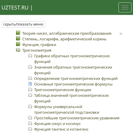
UZTEST.RU |
Tog
nav
скрыть/показать меню
×
Теория чисел, алгебраические преобразования
Степень, логарифм, арифметический корень
Функция, графики
Тригонометрия
Графики обратных тригонометрических
функций
Значения обратных тригонометрических
функций
Определение тригонометрических функций
Основные тригонометрические формулы
Тригонометрические функции
Таблица значений тригонометрических
функций
Формулы универсальной
тригонометрической подстановки
Простейшие тригонометрические уравнения
Функция синус и косинус
Функция тангенс и котангенс