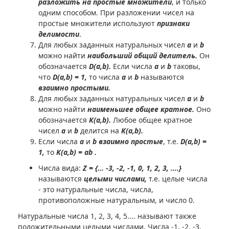
разложить на простые множители
, и только
одним способом. При разложении чисел на
простые множители используют
признаки
делимости
.
Для любых заданных натуральных чисел
a
и
b
можно найти
наибольший общий делитель.
Он
обозначается
D(a,b).
Если числа
a
и
b
таковы,
что
D(a,b) = 1,
то числа
a
и
b
называются
взаимно простыми.
Для любых заданных натуральных чисел
a
и
b
можно найти
наименьшее общее кратное.
Оно
обозначается
K(a,b).
Любое общее кратное
чисел
a
и
b
делится на
K(a,b).
Если числа
a
и
b
взаимно простые
, т.е.
D(a,b) =
1,
то
K(a,b) =
a
b
.
Числа вида:
Z =
{... -3, -2, -1, 0, 1, 2, 3, ....}
называются
целыми числами,
т.е.
целые числа
- это натуральные числа, числа,
противоположные натуральным, и число 0.
Натуральные числа 1, 2, 3, 4, 5.... называют также
положительными целыми числами. Числа -1, -2, -3,