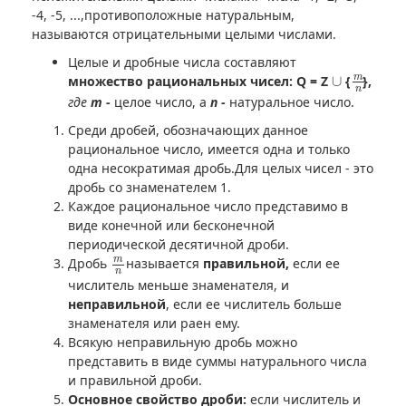
-4, -5, ...,противоположные натуральным,
называются отрицательными целыми числами.
Целые и дробные числа составляют
m
n
∪
m
множество рациональных чисел: Q = Z
∪
{
},
n
где
m -
целое число, а
n -
натуральное число.
Среди дробей, обозначающих данное
рациональное число, имеется одна и только
одна несократимая дробь.Для целых чисел - это
дробь со знаменателем 1.
Каждое рациональное число представимо в
виде конечной или бесконечной
периодической десятичной дроби.
m
n
m
Дробь
называется
правильной,
если ее
n
числитель меньше знаменателя, и
неправильной
, если ее числитель больше
знаменателя или раен ему.
Всякую неправильную дробь можно
представить в виде суммы натурального числа
и правильной дроби.
Основное свойство дроби:
если числитель и