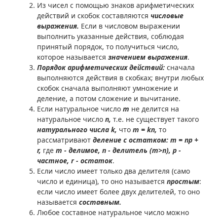
Из чисел с помощью знаков арифметических
действий и скобок составляются
числовые
выражения.
Если в числовом выражении
выполнить указанные действия, соблюдая
принятый порядок, то получиться число,
которое называется
значением выражения
.
Порядок арифметических действий:
сначала
выполняются действия в скобках; внутри любых
скобок сначала выполняют умножение и
деление, а потом сложение и вычитание.
Если натуральное число
m
не делится на
натуральное число
n,
т.е. не существует такого
натурального числа k,
что
m =
k
n,
то
рассматривают
деление с остатком:
m =
np +
r,
где
m - делимое,
n - делитель (m>n), p -
частное, r
- остаток
.
Если число имеет только два делителя (само
число и единица), то оно называется
простым
:
если число имеет более двух делителей, то оно
называется
составным.
Любое составное натуральное число можно