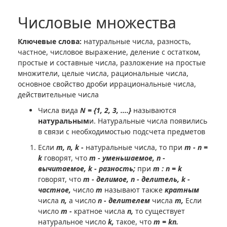
Числовые множества
Ключевые слова:
натуральные числа, разность,
частное, числовое выражение, деление с остатком,
простые и составные числа, разложение на простые
множители, целые числа, рациональные числа,
основное свойство дроби иррациональные числа,
действительные числа
Числа вида
N = {1, 2, 3, ....}
называются
натуральным
и. Натуральные числа появились
в связи с необходимостью подсчета предметов
Если
m, n, k -
натуральные числа, то при
m - n =
k
говорят, что
m - уменьшаемое, n -
вычитаемое, k - разность;
при
m : n = k
говорят, что
m - делимое, n - делитель, k -
частное,
число
m
называют также
кратным
числа
n,
а число
n
- делителем
числа
m,
Если
число
m -
кратное числа
n,
то существует
натуральное число
k,
такое, что
m =
k
n.