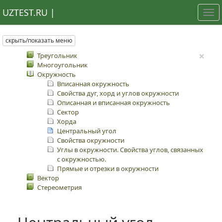
UZTEST.RU |
Tog
nav
скрыть/показать меню
×
Треугольник
Многоугольник
Окружность
Вписанная окружность
Свойства дуг, хорд и углов окружности
Описанная и вписанная окружность
Сектор
Хорда
Центральный угол
Свойства окружности
Углы в окружности. Свойства углов, связанных
с окружностью.
Прямые и отрезки в окружности
Вектор
Стереометрия