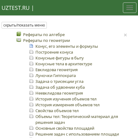
UZTEST.RU |
Tog
nav
скрыть/показать меню
×
Рефераты по алгебре
Рефераты по геометрии
Конус, его элементы и формулы
Построение конуса
Конусные фигуры в быту
Конусные тела в архитектуре
Евклидова геометрия
Луночки Гиппократа
Задача о трисекции угла
Задача об удвоении куба
Неевклидова геометрия
История изучения объемов тел
История измерения объемов тел
Свойства объемов тел
Объемы тел: Теоретический материал для
решения задач
Основные свойства площадей
Решение задач с ипользованием площади