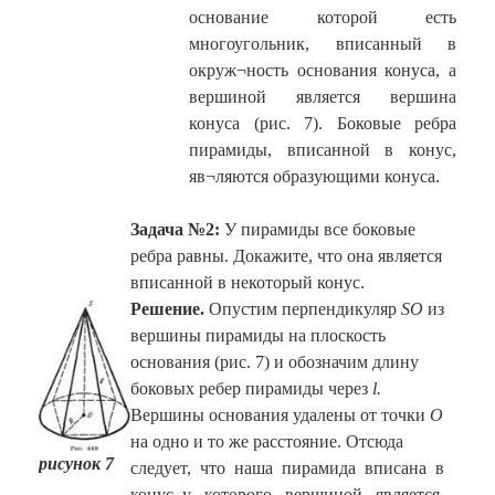
основание которой есть
многоугольник, вписанный в
окруж¬ность основания конуса, а
вершиной является вершина
конуса (рис. 7). Боковые ребра
пирамиды, вписанной в конус,
яв¬ляются образующими конуса.
Задача №2:
У пирамиды все боковые
ребра равны. Докажите, что она является
вписанной в некоторый конус.
Решение.
Опустим перпендикуляр
SO
из
вершины пирамиды на плоскость
основания (рис. 7) и обозначим длину
боковых ребер пирамиды через
l.
Вершины основания удалены от точки
О
на одно и то же расстояние. Отсюда
рисунок 7
следует, что наша пирамида вписана в
конус, у которого вершиной является