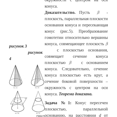
конуса.
β
Доказательство.
Пусть
-
β
плоскость, параллельная плоскости
основания конуса и пересекающая
конус (рис.5). Преобразование
гомотетии относительно вершины
β
конуса, совмещающее плоскость
β
рисунок 3
с плоскостью основания,
рисунок
совмещает сечение конуса
4
β
плоскостью
с основанием
β
конуса. Следовательно, сечение
конуса плоскостью есть круг, а
сечение боковой поверхности –
окружность с центром на оси
конуса.
Теорема доказана.
Задача №1:
Конус пересечен
плоскостью, параллельной
основанию, на расстоянии
d
от