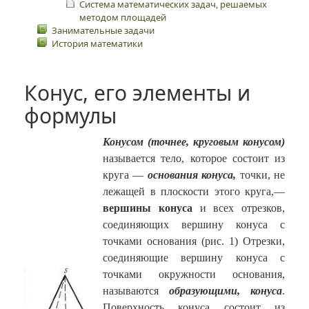
Система математических задач, решаемых
методом площадей
Занимательные задачи
История математики
Конус, его элементы и
формулы
Конусом (точнее, круговым конусом)
называется тело, которое состоит из
круга —
основания конуса,
точки, не
лежащей в плоскости этого круга,—
вершины конуса
и всех отрезков,
соединяющих вершину конуса с
точками основания (рис. 1) Отрезки,
соединяющие вершину конуса с
точками окружности основания,
называются
образующими, конуса
.
Поверхность конуса состоит из