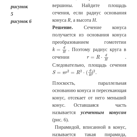
вершины. Найдите площадь
рисунок
сечения, если радиус основания
5
конуса
R
, а высота
H.
рисунок 6
Решение.
Сечение конуса
получается из основания конуса
преобразованием гомотетии
k
=
d
H
d
=
. Поэтому радиус круга в
k
H
r
=
R
⋅
d
H
d
=
⋅
сечении
.
r
R
H
Следовательно, площадь сечения
S
=
π
r
2
=
R
2
⋅
(
d
H
)
2
d
2
2
2
=
=
⋅
(
)
.
S
π
r
R
H
Плоскость, параллельная
основанию конуса и пересекающая
конус, отсекает от него меньший
конус. Оставшаяся часть
называется
усеченным конусом
(рис. 6).
Пирамидой, вписанной в конус,
называется такая пирамида,