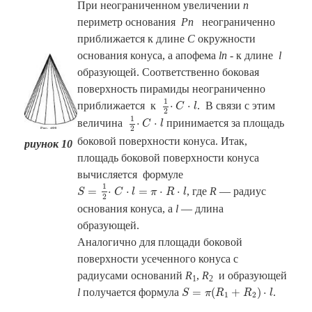
При неограниченном увеличении
n
периметр основания
P
n
неограниченно
приближается к длине
С
окружности
основания конуса, а апофема
l
n
- к длине
l
образующей. Соответственно боковая
поверхность пирамиды неограниченно
1
2
⋅
C
⋅
l
1
⋅
⋅
приближается к
. В связи с этим
C
l
2
1
2
⋅
C
⋅
l
1
⋅
⋅
величина
принимается за площадь
C
l
2
боковой поверхности конуса. Итак,
риунок 10
площадь боковой поверхности конуса
вычисляется формуле
S
=
1
2
⋅
C
⋅
l
=
π
⋅
R
⋅
l
1
=
⋅
⋅
=
⋅
⋅
, где
R
— радиус
S
C
l
π
R
l
2
основания конуса, а
l
— длина
образующей.
Аналогично для площади боковой
поверхности усеченного конуса с
радиусами оснований
R
,
R
и образующей
1
2
S
=
π
(
R
1
+
R
2
)
⋅
l
=
(
+
)
⋅
l
получается формула
.
S
π
R
R
l
1
2