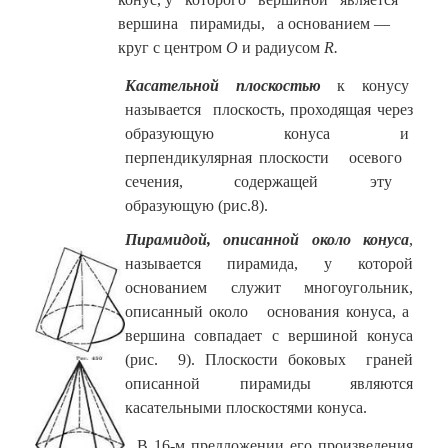
вершина пирамиды, а основанием —
круг с центром
О
и радиусом
R.
Касательной плоскостью
к конусу
называется плоскость, проходящая через
образующую конуса и
перпендикулярная плоскости осевого
сечения, содержащей эту
образующую (рис.8).
Пирамидой, описанной около конуса
,
называется пирамида, у которой
основанием служит многоугольник,
описанный около основания конуса, а
вершина совпадает с вершиной конуса
(рис. 9). Плоскости боковых граней
описанной пирамиды являются
касательными плоскостями конуса.
В 16-м предложении
его произведения