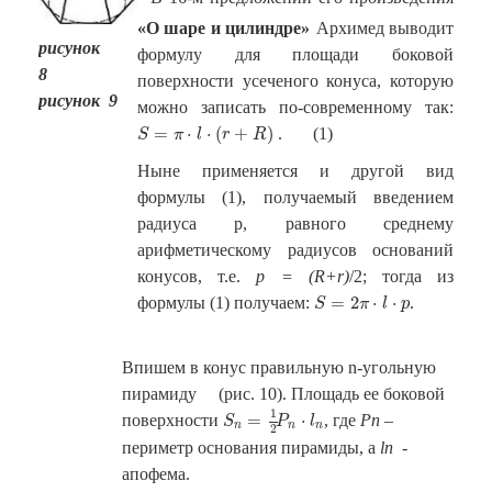
«О шаре и цилиндре»
Архимед выводит
рисунок
формулу для площади боковой
8
поверхности усеченого конуса, которую
рисунок 9
можно записать по-современному так:
S
=
π
⋅
l
⋅
(
r
+
R
)
=
⋅
⋅
(
+
)
. (1)
S
π
l
r
R
Ныне применяется и другой вид
формулы (1), получаемый введением
радиуса p, равного среднему
арифметическому радиусов оснований
конусов, т.е.
p = (R+r)
/2; тогда из
S
=
2
π
⋅
l
⋅
p
=
2
⋅
⋅
формулы (1) получаем:
.
S
π
l
p
Впишем в конус правильную n-угольную
пирамиду (рис. 10). Площадь ее боковой
S
n
=
1
2
P
n
⋅
l
n
1
=
⋅
поверхности
, где
P
n
–
S
P
l
n
n
n
2
периметр основания пирамиды, а
l
n
-
апофема.