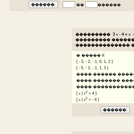
��
������
���������
3
x
- 4 =
x
��������� ������
�������������� �
� �����
R
{ - 3, - 2, - 1, 0, 1, 2 }
{ - 5, - 2, - 1, 1, 3 }
���� ������ ����
���� ������� ���
���� ����������
2
{
x
|
x
= 4 }
2
{
x
|
x
= - 4 }