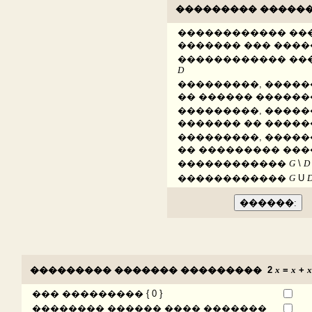
��������� ������
������������ ��
������� ��� ���
������������ ��
D
���������, �����
�� ������ ������
���������, �����
������� �� �����
���������, �����
�� ��������� ���
������������
G
\
D
������������
G
U
��������� ������� ��������� 2
x
=
x
+
x
��� ��������� { 0 }
�������� ������ ���� �������