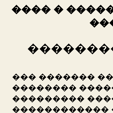
���� � ����
��
�������
��� ������� �
�������� ����
��������� ���
������������ 