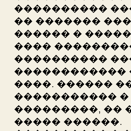
���������� ��
�� ������� ��
������ � �����
���� ���������
���������� ��
������������ 
����. ������ �
����������� � 
���������, ��
����� ������.