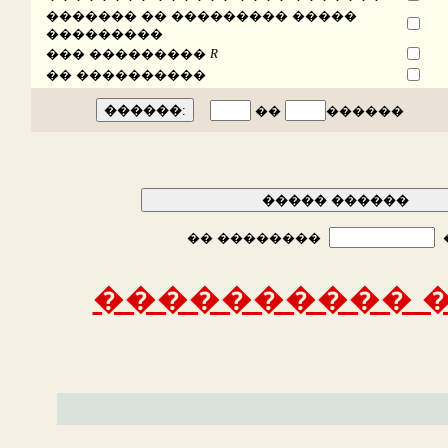
������� �� ��������� �����
���������
��� ���������
R
�� ����������
��
������
�� ��������
���������� �